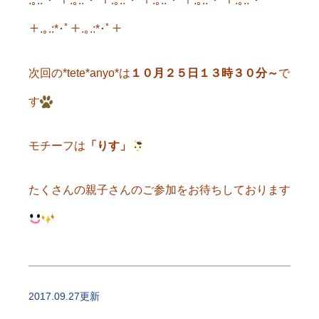
.｡.:*･ﾟ＋.｡.:*･ﾟ＋.｡.:*･ﾟ＋.｡.:*･ﾟ＋.｡.:*･ﾟ＋.｡.:*･ﾟ
＋.｡.:*･ﾟ＋.｡.:*･ﾟ＋
次回の*tete*anyo*は
１０月２５日１３時３０分～
で
す
モチーフは
「りす」
たくさんの親子さんのご参加をお待ちしております
2017.09.27更新