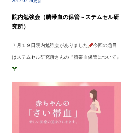
2017.07.24更新
院内勉強会（臍帯血の保管～ステムセル研
究所）
７月１９日院内勉強会がありました
今回の題目
はステムセル研究所さんの『臍帯血保管について』