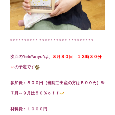
*-*-*-*-*-*-*-*-*-* -*-*-*-*-*-*-*-*-*-* -*-*-*-*-*-*-*-*-*
次回の*tete*anyo*は、
８月３０日 １３時３０分
～
の予定です
参加費：８００円（当院ご出産の方は５００円）※
７月～９月は５０％ｏｆｆ
材料費：１０００円