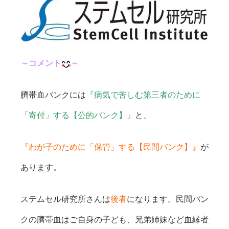
～コメント
～
臍帯血バンクには
『病気で苦しむ第三者のために
「寄付」する【公的バンク】』
と、
『わが子のために「保管」する【民間バンク】』
が
あります。
ステムセル研究所さんは
後者
になります。民間バン
クの臍帯血はご自身の子ども、兄弟姉妹など血縁者