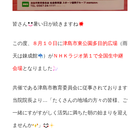
皆さん
暑い日が続きますね
この度、
８月１０日
に
津島市東公園多目的広場
（雨
天は錬成館
）が
ＮＨＫラジオ第１で全国生中継
会場
となりました
共催である津島市教育委員会に従事されております
当院院長より…「たくさんの地域の方々の皆様、ご
一緒にすがすがしく活気に満ちた朝の始まりを迎え
ませんか
」