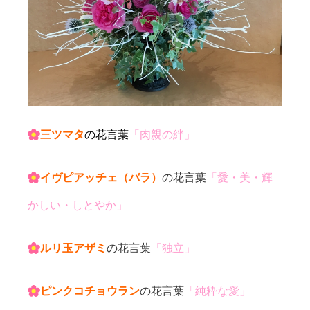
三ツマタ
の
花言葉
「肉親の絆」
イヴピアッチェ（バラ）
の花言葉
「愛・美・輝
かしい・しとやか」
ルリ玉アザミ
の花言葉
「独立」
ピンクコチョウラン
の花言葉
「純粋な愛」