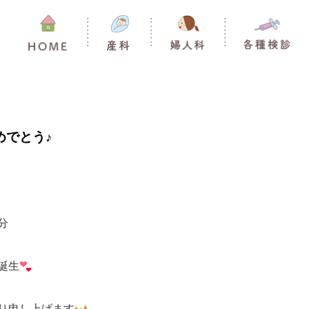
めでとう♪
分
誕生
り申し上げます