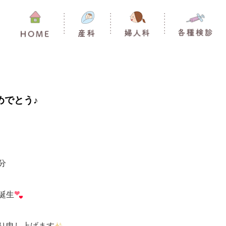
めでとう♪
分
誕生
り申し上げます