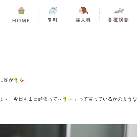
…蛇が
よ～。今日も１日頑張って～
」って言っているかのような