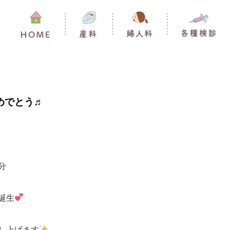
めでとう♬
分
誕生
し上げます