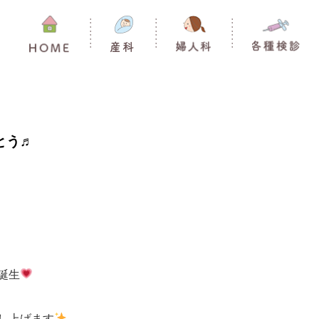
とう♬
誕生
し上げます