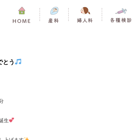
でとう
分
誕生
し上げます