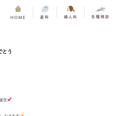
でとう
誕生
し上げます