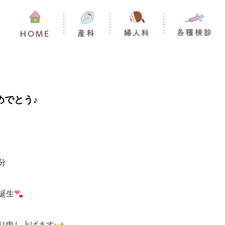
めでとう♪
分
誕生
り申し上げます