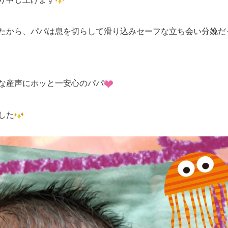
たから、パパは息を切らして滑り込みセーフな立ち会い分娩だ
な産声にホッと一安心のパパ
した