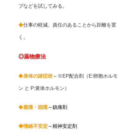
ブなどを試してみる。
◆
仕事の軽減、責任のあることから距離を置
く。
◎薬物療法
◆
身体の諸症状
～※EP配合剤（E:卵胞ホルモ
ン と P:黄体ホルモン）
◆
腹痛・頭痛
～鎮痛剤
◆情緒不安定
～精神安定剤