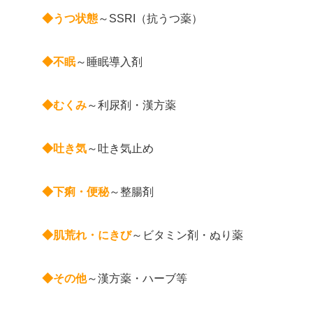
◆うつ状態
～SSRI（抗うつ薬）
◆不眠
～睡眠導入剤
◆むくみ
～利尿剤・漢方薬
◆吐き気
～吐き気止め
◆下痢・便秘
～整腸剤
◆肌荒れ・にきび
～ビタミン剤・ぬり薬
◆その他
～漢方薬・ハーブ等