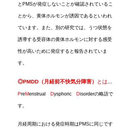
とPMSが発症しないことが確認されているこ
とから、黄体ホルモンが誘因であるといわれ
ています。また、別の研究では、うつ状態を
誘導する受容体の黄体ホルモンに対する感受
性が高いために発症すると報告されていま
す。
◎PMDD（月経前不快気分障害）
とは
…
P
re
M
enstrual
D
ysphoric
D
isorderの略語で
す。
月経周期における発症時期はPMSに同じです