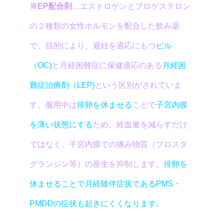
※EP配合剤
…エストロゲンとプロゲステロン
の２種類の女性ホルモンを配合した飲み薬
で、目的により、避妊を適応にもつ
ピル
（OC)
と月経困難症に保健適応のある
月経困
難症治療剤（LEP)
という区別がされていま
す。服用中は
排卵を休ませる
ことで
子宮内膜
を薄い状態にする
ため、経血量を減らすだけ
ではなく、子宮内膜での痛み物質（プロスタ
グランジン等）の産生を抑制します。
排卵を
休ませることで月経随伴症状であるPMS・
PMDDの症状も起きにくくなります。