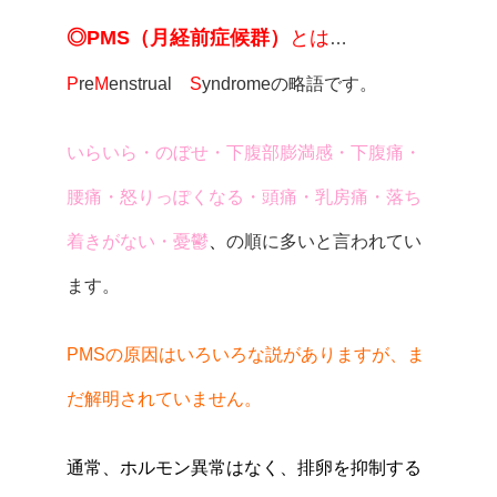
◎PMS（月経前症候群）
とは
…
P
re
M
enstrual
S
yndromeの略語です。
いらいら・のぼせ・下腹部膨満感・下腹痛・
腰痛・怒りっぽくなる・頭痛・乳房痛・落ち
着きがない・憂鬱
、
の順に多いと言われてい
ます。
PMSの原因はいろいろな説がありますが、ま
だ解明されていません。
通常、ホルモン異常はなく、排卵を抑制する