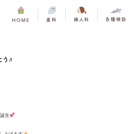
とう♬
誕生
し上げます