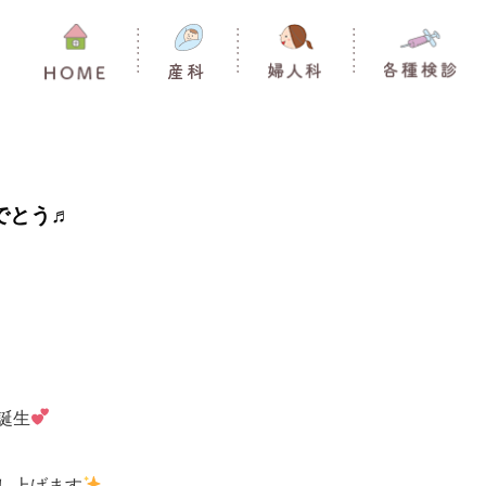
でとう♬
誕生
し上げます