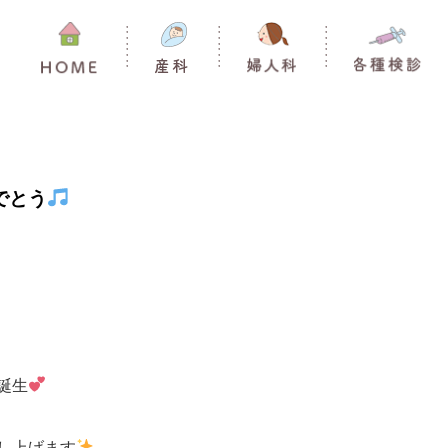
でとう
誕生
し上げます