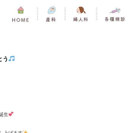
とう
誕生
し上げます