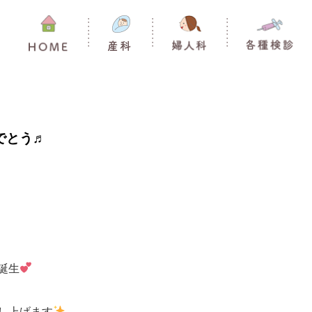
でとう♬
誕生
し上げます