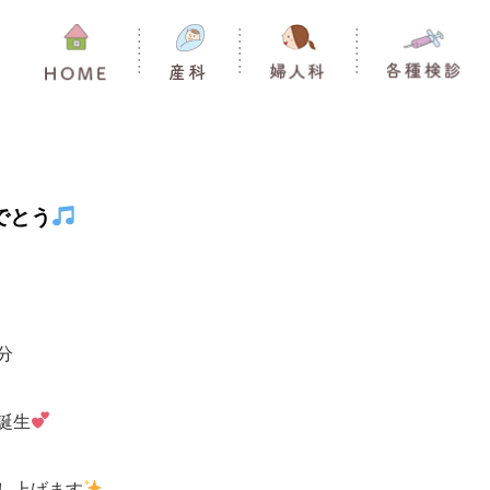
でとう
分
誕生
し上げます