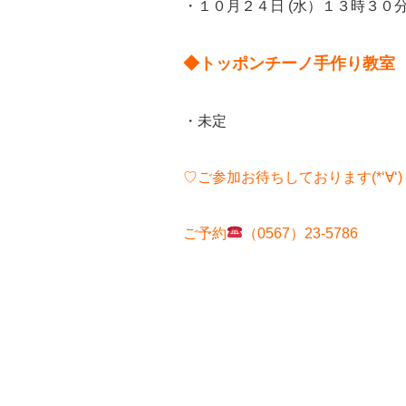
・１０月２４日 (水）１３時３０
◆トッポンチーノ手作り教室
・未定
♡ご参加お待ちしております(*‘∀‘)
ご予約
（0567）23-5786